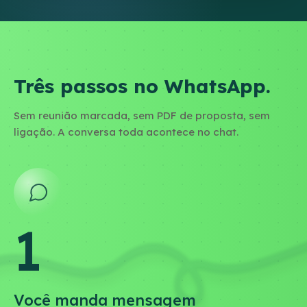
Recuperável dos últimos 5 anos
—
Três passos no WhatsApp.
PLANO SUGERIDO PRA VOCÊ
—
—
Sem reunião marcada, sem PDF de proposta, sem
ligação. A conversa toda acontece no chat.
Quero falar com a Selvia
Valores estimados com base em premissas comuns no setor. O
número exato depende da sua operação — confirmamos no
diagnóstico.
1
Você manda mensagem